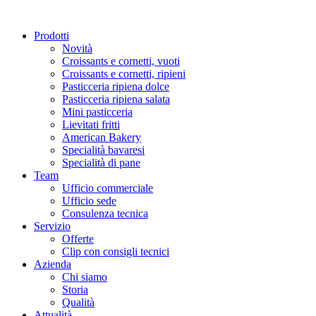
Prodotti
Novità
Croissants e cornetti, vuoti
Croissants e cornetti, ripieni
Pasticceria ripiena dolce
Pasticceria ripiena salata
Mini pasticceria
Lievitati fritti
American Bakery
Specialità bavaresi
Specialità di pane
Team
Ufficio commerciale
Ufficio sede
Consulenza tecnica
Servizio
Offerte
Clip con consigli tecnici
Azienda
Chi siamo
Storia
Qualità
Attualità