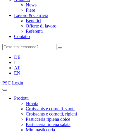
News
Fiere
Lavoro & Carriera
Benefici
Offerte di lavoro
Referenti
Contatto
DE
IT
AT
EN
PSC Login
Prodotti
Novità
Croissants e cornetti, vuoti
Croissants e cornetti, ripieni
Pasticceria ripiena dolce
Pasticceria ripiena salata
Mini pasticceria